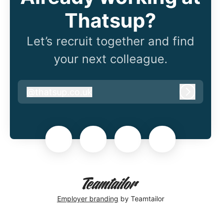
Thatsup?
Let’s recruit together and find
your next colleague.
@
thatsup.co.uk
thatsup.co.uk
Log in
Employer branding
by Teamtailor